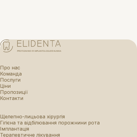
Про нас
Команда
Послуги
Ціни
Пропозиції
Контакти
Щелепно-лицьова хірургія
Гігієна та відбілювання порожнини рота
Імплантація
Терапевтичне лікування