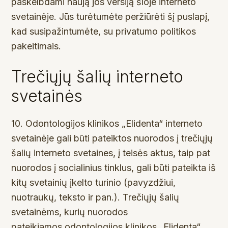
paskelbdami naują jos versiją šioje interneto
svetainėje. Jūs turėtumėte peržiūrėti šį puslapį,
kad susipažintumėte, su privatumo politikos
pakeitimais.
Trečiųjų šalių interneto
svetainės
10. Odontologijos klinikos „Elidenta“ interneto
svetainėje gali būti pateiktos nuorodos į trečiųjų
šalių interneto svetaines, į teisės aktus, taip pat
nuorodos į socialinius tinklus, gali būti pateikta iš
kitų svetainių įkelto turinio (pavyzdžiui,
nuotraukų, teksto ir pan.). Trečiųjų šalių
svetainėms, kurių nuorodos
pateikiamos odontologijos klinikos „Elidenta“