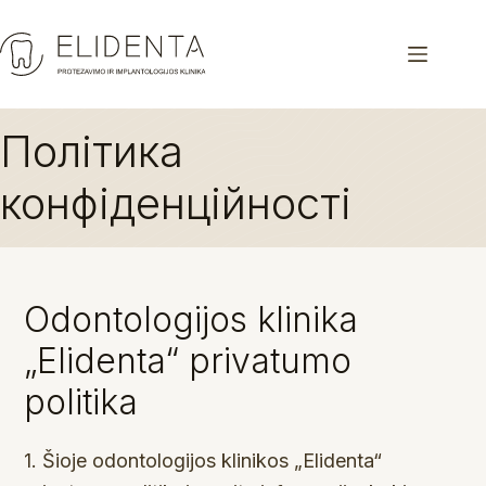
Перейти
до
вмісту
Політика
конфіденційності
Odontologijos klinika
„Elidenta“ privatumo
politika
1. Šioje odontologijos klinikos „Elidenta“