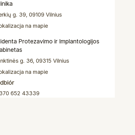
linika
erkių g. 39, 09109 Vilnius
okalizacja na mapie
lidenta Protezavimo ir Implantologijos
abinetas
inktinės g. 36, 09315 Vilnius
okalizacja na mapie
dbiór
370 652 43339
egistracija@elidenta.lt
MESSENGER