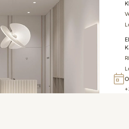
K
V
L
E
K
R
L
O
+
r