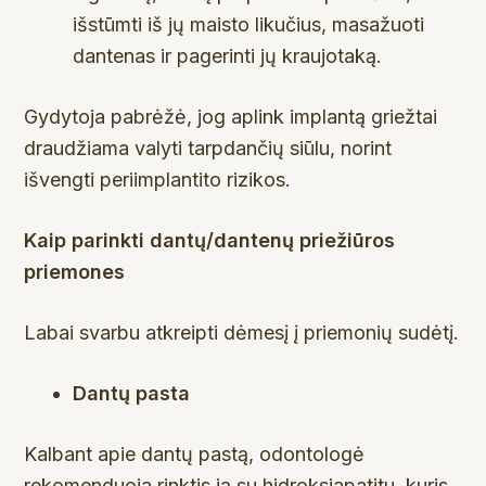
išstūmti iš jų maisto likučius, masažuoti
dantenas ir pagerinti jų kraujotaką.
Gydytoja pabrėžė, jog aplink implantą griežtai
draudžiama valyti tarpdančių siūlu, norint
išvengti periimplantito rizikos.
Kaip parinkti dantų/dantenų priežiūros
priemones
Labai svarbu atkreipti dėmesį į priemonių sudėtį.
Dantų pasta
Kalbant apie dantų pastą, odontologė
rekomenduoja rinktis ją su hidroksiapatitu, kuris