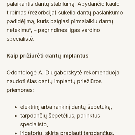
palaikantis dantų stabilumą. Apydančio kaulo
tirpimas (rezorbcija) sukelia dantų paslankumo
padidėjimą, kuris baigiasi pirmalaikiu dantų
netekimu“, – pagrindines ligas vardino
specialistė.
Kaip prižiūrėti dantų implantus
Odontologė A. Dlugaborskytė rekomenduoja
naudoti šias dantų implantų priežiūros
priemones:
elektrinį arba rankinį dantų šepetuką,
tarpdančių šepetėlius, parinktus
specialisto,
irigatorių, skirtą praplauti tarpdančius,