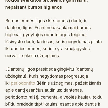
Kokios sveikatos problemos gali iškilti,
nepaisant burnos higienos
Burnos ertmės ligos skirstomos į dantų ir
dantenų ligas. Esant nepakankamai burnos
higienai, gydytojos odontologės teigimu,
išsivysto dantų kariesas, kuris negydomas plinta
iki danties ertmės, kurioje yra kraujagyslės,
nervai ir sukelia uždegimus.
„Dantenų ligos prasideda gingivitu (dantenų
uždegimu), kuris negydomas progresuoja
iki
periodontito
(lėtinis uždegimas, pažeidžiantis
apie dantį esančius audinius: dantenas,
periodonto raištį, cementą, alveolės kaulą), tokiu
būdu pradeda tirpti kaulas, esantis apie dantis ir