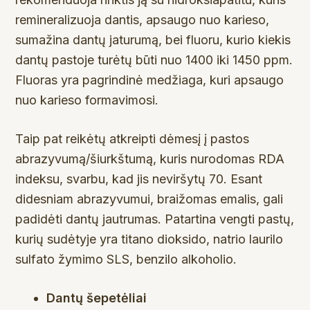
remineralizuoja dantis, apsaugo nuo karieso,
sumažina dantų jaturumą, bei fluoru, kurio kiekis
dantų pastoje turėtų būti nuo 1400 iki 1450 ppm.
Fluoras yra pagrindinė medžiaga, kuri apsaugo
nuo karieso formavimosi.
Taip pat reikėtų atkreipti dėmesį į pastos
abrazyvumą/šiurkštumą, kuris nurodomas RDA
indeksu, svarbu, kad jis neviršytų 70. Esant
didesniam abrazyvumui, braižomas emalis, gali
padidėti dantų jautrumas. Patartina vengti pastų,
kurių sudėtyje yra titano dioksido, natrio laurilo
sulfato žymimo SLS, benzilo alkoholio.
Dantų šepetėliai