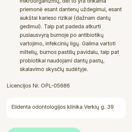
mikroorganizmų, dėl to yra tinkama
priemonė esant dantenų uždegimui, esant
aukštai karieso rizikai (dažnam dantų
gedimui). Taip pat padeda atkurti
pusiausvyrą burnoje po antibiotikų
vartojimo, infekcinių ligų. Galima vartoti
miltelių, burnos pastilių pavidalu, taip pat
probiotikai naudojami dantų pastų,
skalavimo skysčių sudėtyje.
Licencijos Nr. OPL-05686
Elidenta odontologijos klinika Verkių g. 39