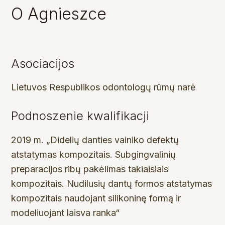
O Agnieszce
Asociacijos
Lietuvos Respublikos odontologų rūmų narė
Podnoszenie kwalifikacji
2019 m. „Didelių danties vainiko defektų
atstatymas kompozitais. Subgingvalinių
preparacijos ribų pakėlimas takiaisiais
kompozitais. Nudilusių dantų formos atstatymas
kompozitais naudojant silikoninę formą ir
modeliuojant laisva ranka“