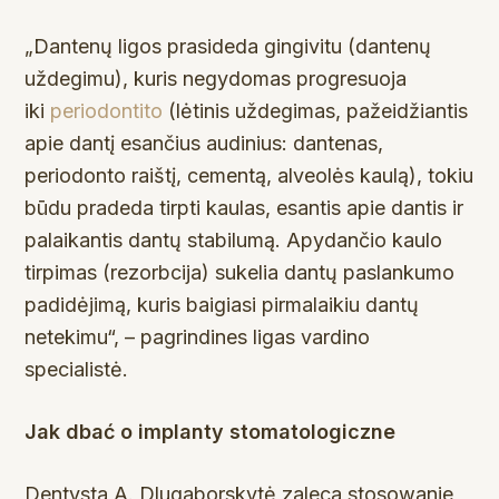
„Dantenų ligos prasideda gingivitu (dantenų
uždegimu), kuris negydomas progresuoja
iki
periodontito
(lėtinis uždegimas, pažeidžiantis
apie dantį esančius audinius: dantenas,
periodonto raištį, cementą, alveolės kaulą), tokiu
būdu pradeda tirpti kaulas, esantis apie dantis ir
palaikantis dantų stabilumą. Apydančio kaulo
tirpimas (rezorbcija) sukelia dantų paslankumo
padidėjimą, kuris baigiasi pirmalaikiu dantų
netekimu“, – pagrindines ligas vardino
specialistė.
Jak dbać o implanty stomatologiczne
Dentysta A. Dlugaborskytė zaleca stosowanie