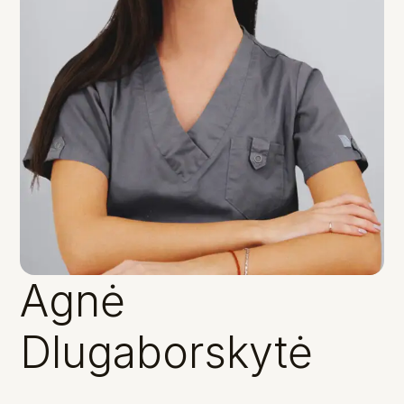
Agnė
Dlugaborskytė