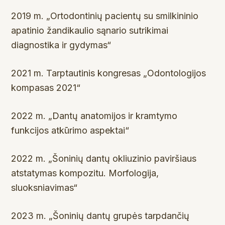
2019 m. „Ortodontinių pacientų su smilkininio
apatinio žandikaulio sąnario sutrikimai
diagnostika ir gydymas“
2021 m. Tarptautinis kongresas „Odontologijos
kompasas 2021“
2022 m. „Dantų anatomijos ir kramtymo
funkcijos atkūrimo aspektai“
2022 m. „Šoninių dantų okliuzinio paviršiaus
atstatymas kompozitu. Morfologija,
sluoksniavimas“
2023 m. „Šoninių dantų grupės tarpdančių