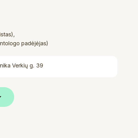
stas),
tologo padėjėjas)
inika Verkių g. 39