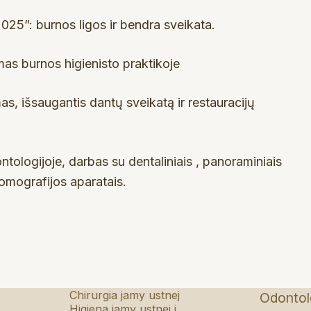
025”: burnos ligos ir bendra sveikata.
s burnos higienisto praktikoje
, išsaugantis dantų sveikatą ir restauracijų
ologijoje, darbas su dentaliniais , panoraminiais
omografijos aparatais.
Chirurgia jamy ustnej
Odontol
Higiena jamy ustnej i