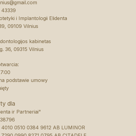
ilnius@gmail.com
 43339
otetyki i Implantologii Elidenta
39, 09109 Vilnius
odontologijos kabinetas
g. 36, 09315 Vilnius
twarcia:
17:00
 na podstawie umowy
ięty
ty dla
enta ir Partneriai"
438796
72 4010 0510 0384 9612 AB LUMINOR
05 7290 0990 8271 0795 AB CITADELE