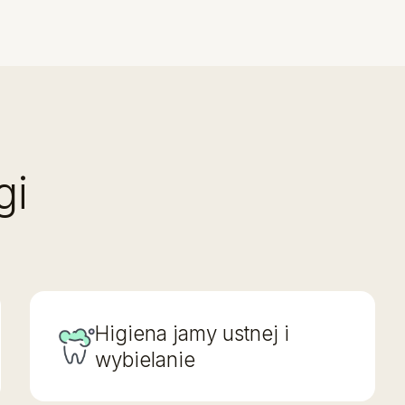
gi
Higiena jamy ustnej i
wybielanie