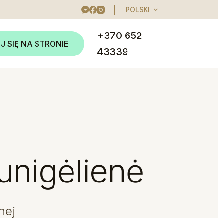
POLSKI
+370 652
J SIĘ NA STRONIE
43339
Kunigėlienė
nej