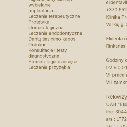
elidentav
wybielanie
+370 652
Implantacja
Leczenie terapeutyczne
Klinika Pr
Protetyka
Verkių g. 
stomatologiczna
Leczenie endodontyczne
Elidenta 
Dantų tiesinimo kapos
Ordoline
Rinktinės 
Konsultacje i testy
diagnostyczne
Godziny o
Stomatologia dziecięca
Leczenie przyzębia
I-V 9:00-
VI praca
VII zamkn
Rekwizy
UAB "Elid
Inc. 304
a/s : LT
a/s : LT