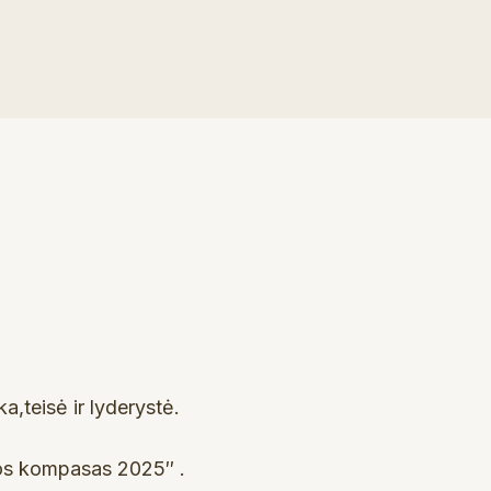
a,teisė ir lyderystė.
jos kompasas 2025″ .